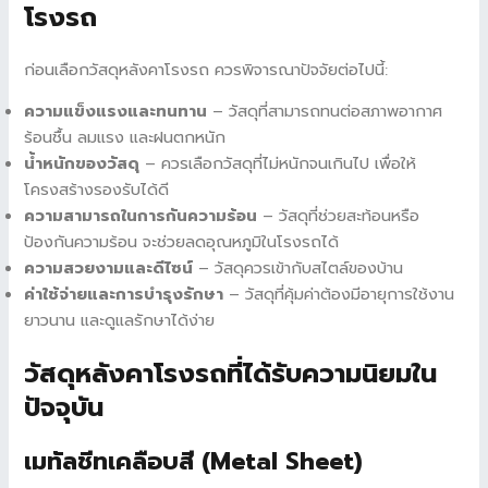
โรงรถ
ก่อนเลือกวัสดุหลังคาโรงรถ ควรพิจารณาปัจจัยต่อไปนี้:
ความแข็งแรงและทนทาน
– วัสดุที่สามารถทนต่อสภาพอากาศ
ร้อนชื้น ลมแรง และฝนตกหนัก
น้ำหนักของวัสดุ
– ควรเลือกวัสดุที่ไม่หนักจนเกินไป เพื่อให้
โครงสร้างรองรับได้ดี
ความสามารถในการกันความร้อน
– วัสดุที่ช่วยสะท้อนหรือ
ป้องกันความร้อน จะช่วยลดอุณหภูมิในโรงรถได้
ความสวยงามและดีไซน์
– วัสดุควรเข้ากับสไตล์ของบ้าน
ค่าใช้จ่ายและการบำรุงรักษา
– วัสดุที่คุ้มค่าต้องมีอายุการใช้งาน
ยาวนาน และดูแลรักษาได้ง่าย
วัสดุหลังคาโรงรถที่ได้รับความนิยมใน
ปัจจุบัน
เมทัลชีทเคลือบสี (Metal Sheet)