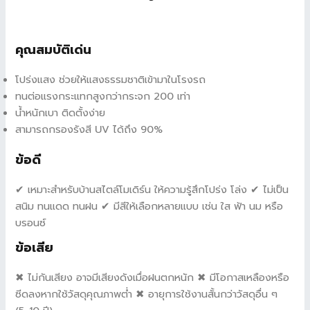
คุณสมบัติเด่น
โปร่งแสง ช่วยให้แสงธรรมชาติเข้ามาในโรงรถ
ทนต่อแรงกระแทกสูงกว่ากระจก 200 เท่า
น้ำหนักเบา ติดตั้งง่าย
สามารถกรองรังสี UV ได้ถึง 90%
ข้อดี
✔ เหมาะสำหรับบ้านสไตล์โมเดิร์น ให้ความรู้สึกโปร่ง โล่ง ✔ ไม่เป็น
สนิม ทนแดด ทนฝน ✔ มีสีให้เลือกหลายแบบ เช่น ใส ฟ้า นม หรือ
บรอนซ์
ข้อเสีย
✖ ไม่กันเสียง อาจมีเสียงดังเมื่อฝนตกหนัก ✖ มีโอกาสเหลืองหรือ
ซีดลงหากใช้วัสดุคุณภาพต่ำ ✖ อายุการใช้งานสั้นกว่าวัสดุอื่น ๆ