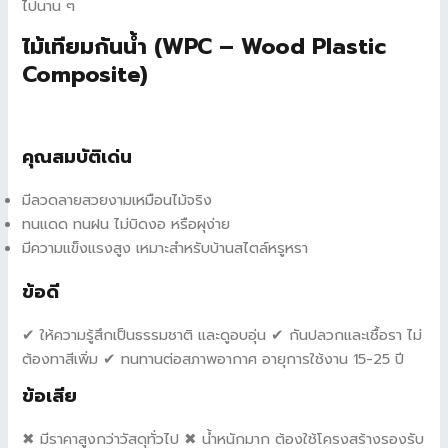
ไปนาน ๆ
ไม้เทียมกันน้ำ (WPC – Wood Plastic
Composite)
คุณสมบัติเด่น
มีลวดลายสวยงามเหมือนไม้จริง
ทนแดด ทนฝน ไม่บิดงอ หรือผุง่าย
มีความแข็งแรงสูง เหมาะสำหรับบ้านสไตล์หรูหรา
ข้อดี
✔ ให้ความรู้สึกเป็นธรรมชาติ และดูอบอุ่น ✔ กันปลวกและเชื้อรา ไม่
ต้องทาสีเพิ่ม ✔ ทนทานต่อสภาพอากาศ อายุการใช้งาน 15-25 ปี
ข้อเสีย
✖ มีราคาสูงกว่าวัสดุทั่วไป ✖ น้ำหนักมาก ต้องใช้โครงสร้างรองรับ