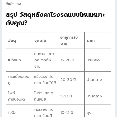
ที่แข็งแรง
สรุป วัสดุหลังคาโรงรถแบบไหนเหมาะ
กับคุณ?
อายุการใช้
วัสดุ
จุดเด่น
ราคา
งาน
ทนทาน ราคา
เมทัลชีท
ถูก ติดตั้ง
15-20 ปี
ประหยัด
ง่าย
กระเบื้องลอน
แข็งแรง กัน
20-30 ปี
ปานกลาง
คู่
ความร้อนได้ดี
โพลี
โปร่งแสง ดู
5-10 ปี
ปานกลาง
คาร์บอเนต
ทันสมัย
กันเสียง กัน
ไวนิล
10-15 ปี
สูง
ความร้อนดี