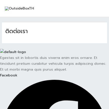
Skip
MAI
to
MEN
content
ติดต่อเรา
Egestas sit in lobortis duis viverra enim eros ornare. Et
tincidunt pretium curabitur vehicula turpis adipiscing donec.
Et ut morbi magna quis purus aliquet.
Facebook